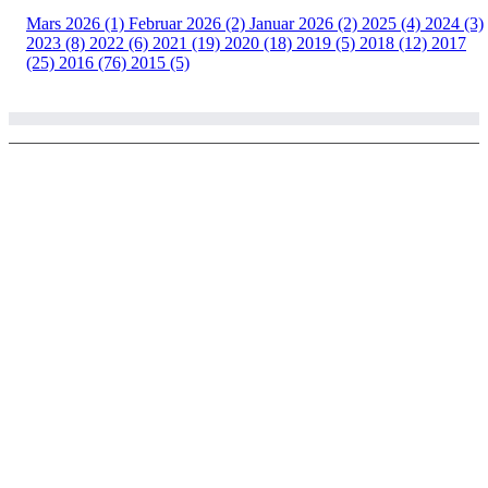
Mars 2026 (1)
Februar 2026 (2)
Januar 2026 (2)
2025 (4)
2024 (3)
2023 (8)
2022 (6)
2021 (19)
2020 (18)
2019 (5)
2018 (12)
2017
(25)
2016 (76)
2015 (5)
© Copyright 2002 - 2020 Larvik ski