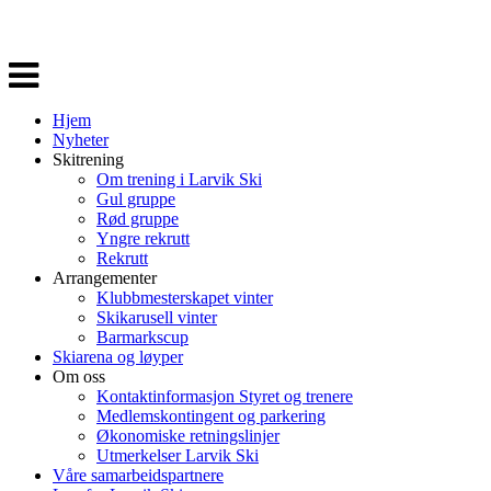
Veksle
navigasjon
Hjem
Nyheter
Skitrening
Om trening i Larvik Ski
Gul gruppe
Rød gruppe
Yngre rekrutt
Rekrutt
Arrangementer
Klubbmesterskapet vinter
Skikarusell vinter
Barmarkscup
Skiarena og løyper
Om oss
Kontaktinformasjon Styret og trenere
Medlemskontingent og parkering
Økonomiske retningslinjer
Utmerkelser Larvik Ski
Våre samarbeidspartnere