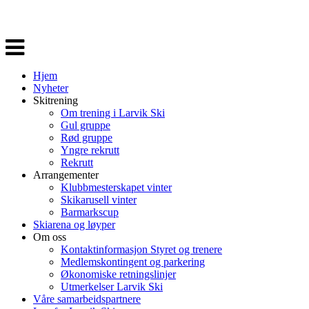
Veksle
navigasjon
Hjem
Nyheter
Skitrening
Om trening i Larvik Ski
Gul gruppe
Rød gruppe
Yngre rekrutt
Rekrutt
Arrangementer
Klubbmesterskapet vinter
Skikarusell vinter
Barmarkscup
Skiarena og løyper
Om oss
Kontaktinformasjon Styret og trenere
Medlemskontingent og parkering
Økonomiske retningslinjer
Utmerkelser Larvik Ski
Våre samarbeidspartnere