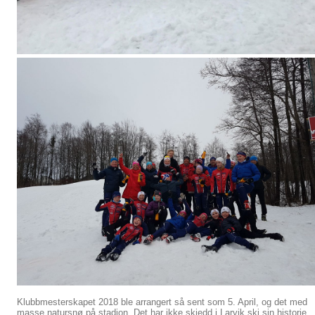
Klubbmesterskapet 2018 ble arrangert så sent som 5. April, og det med
masse natursnø på stadion. Det har ikke skjedd i Larvik ski sin historie