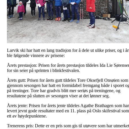
Larvik ski har hatt en lang tradisjon for å dele ut ulike priser, og i år
ble følgende vinnere av prisene:
Årets prestasjon: Prisen for årets prestasjon tildeles Ida Lie Sørense
for sin seier på sprinten i blinkfestivalen.
Årets gutt: Prisen for årets gutt tildeles Tore Oksefjell Onsøien som
gjennom sesongen har hatt en formidabel fremgang både i sporet o
på treninger. Tore har gradvis blitt mer seriøs på treningene, og
resultatene på slutten av sesongen viser at det lønner seg.
Årets jente: Prisen for årets jente tildeles Agathe Brathagen som har
levert jevnt gode resultater med en 11. plass på Oslo skifestival som
ett av høydepunktene.
Trenerens pris: Dette er en pris som gis til utøvere som har utmerke