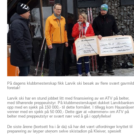
På dagens klubbmesterskap fikk Larvik ski besøk av flere svært gavmil
foretak!
Larvik ski har en stund jobbet litt med finansiering av en ATV på belter,
med tilhørende preppeutstyr. På klubbmesterskapet dukket Larvikbanken
opp med en sjekk på 150 000,- til dette formålet. I tillegg kom Hauanåse
venner med en sjekk på 50 000,- Dette gjør at «drømmen» om ATV på
belter med preppeutstyr er svært nær ved å gå i oppfyllelse!
De siste årene (bortsett fra i år da) så har det vært utfordringer knyttet til
preparering av løyper utenom selve skistadion på Kleiver, spesielt