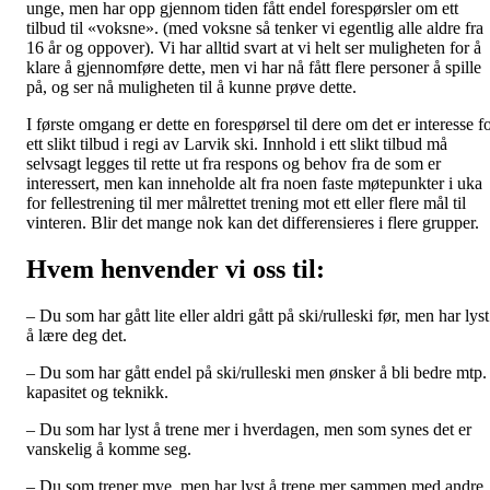
unge, men har opp gjennom tiden fått endel forespørsler om ett
tilbud til «voksne». (med voksne så tenker vi egentlig alle aldre fra
16 år og oppover). Vi har alltid svart at vi helt ser muligheten for å
klare å gjennomføre dette, men vi har nå fått flere personer å spille
på, og ser nå muligheten til å kunne prøve dette.
I første omgang er dette en forespørsel til dere om det er interesse f
ett slikt tilbud i regi av Larvik ski. Innhold i ett slikt tilbud må
selvsagt legges til rette ut fra respons og behov fra de som er
interessert, men kan inneholde alt fra noen faste møtepunkter i uka
for fellestrening til mer målrettet trening mot ett eller flere mål til
vinteren. Blir det mange nok kan det differensieres i flere grupper.
Hvem henvender vi oss til:
– Du som har gått lite eller aldri gått på ski/rulleski før, men har lyst
å lære deg det.
– Du som har gått endel på ski/rulleski men ønsker å bli bedre mtp.
kapasitet og teknikk.
– Du som har lyst å trene mer i hverdagen, men som synes det er
vanskelig å komme seg.
– Du som trener mye, men har lyst å trene mer sammen med andre.