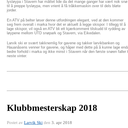
lysløypa i Stavern har måttet lide da det mange ganger har vært nok snø
til å preppe lysløypa, men vrient å få tråkkemaskin over til dels bløte
jorder.
En ATV på belter løser denne utfordringen elegant, ved at den kommer
seg frem overalt i marka hvor det er aktuelt å legge skispor. I tillegg til å
lage skispor, vil også en ATV bli ett kjærkomment tilskudd til rydding av
løypene mellom UTD snøpark og Stavern, via Eikedalen.
Larvik ski er svært takknemlig for gavene og takker larvikbanken og
Hauanåsens venner for gavene, og håper med dette på å kunne lage end
bedre forhold i marka og ikke minst i Stavern når den første snøen faller t
neste vinter.
Klubbmesterskap 2018
Postet av
Larvik Ski
den
3. apr 2018