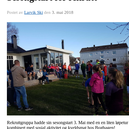
Postet av
Larvik Ski
den
3. mai 2018
Rekruttgruppa hadde sin sesongstart 3. Mai med en en liten løpetur
kombinert med sosial aktivitet og kveldsmat hos Brathagen!