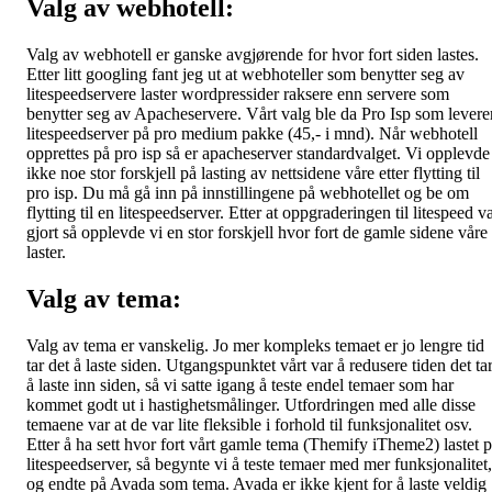
Valg av webhotell:
Valg av webhotell er ganske avgjørende for hvor fort siden lastes.
Etter litt googling fant jeg ut at webhoteller som benytter seg av
litespeedservere laster wordpressider raksere enn servere som
benytter seg av Apacheservere. Vårt valg ble da Pro Isp som levere
litespeedserver på pro medium pakke (45,- i mnd). Når webhotell
opprettes på pro isp så er apacheserver standardvalget. Vi opplevde
ikke noe stor forskjell på lasting av nettsidene våre etter flytting til
pro isp. Du må gå inn på innstillingene på webhotellet og be om
flytting til en litespeedserver. Etter at oppgraderingen til litespeed v
gjort så opplevde vi en stor forskjell hvor fort de gamle sidene våre
laster.
Valg av tema:
Valg av tema er vanskelig. Jo mer kompleks temaet er jo lengre tid
tar det å laste siden. Utgangspunktet vårt var å redusere tiden det ta
å laste inn siden, så vi satte igang å teste endel temaer som har
kommet godt ut i hastighetsmålinger. Utfordringen med alle disse
temaene var at de var lite fleksible i forhold til funksjonalitet osv.
Etter å ha sett hvor fort vårt gamle tema (Themify iTheme2) lastet 
litespeedserver, så begynte vi å teste temaer med mer funksjonalitet,
og endte på Avada som tema. Avada er ikke kjent for å laste veldig