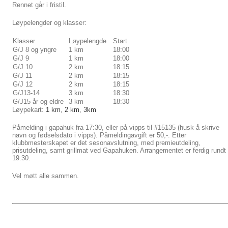
Rennet går i fristil.
Løypelengder og klasser:
Klasser
Løypelengde
Start
G/J 8 og yngre
1 km
18:00
G/J 9
1 km
18:00
G/J 10
2 km
18:15
G/J 11
2 km
18:15
G/J 12
2 km
18:15
G/J13-14
3 km
18:30
G/J15 år og eldre
3 km
18:30
Løypekart:
1 km
,
2 km
,
3km
Påmelding i gapahuk fra 17:30, eller på vipps til #15135 (husk å skrive
navn og fødselsdato i vipps). Påmeldingavgift er 50,-. Etter
klubbmesterskapet er det sesonavslutning, med premieutdeling,
prisutdeling, samt grillmat ved Gapahuken. Arrangementet er ferdig rundt
19:30.
Vel møtt alle sammen.