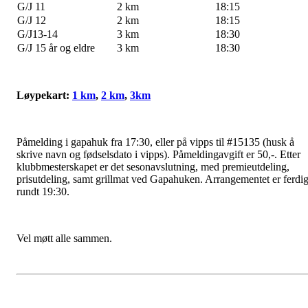
G/J 11
2 km
18:15
G/J 12
2 km
18:15
G/J13-14
3 km
18:30
G/J 15 år og eldre
3 km
18:30
Løypekart:
1 km
,
2 km
,
3km
Påmelding i gapahuk fra 17:30, eller på vipps til #15135 (husk å
skrive navn og fødselsdato i vipps). Påmeldingavgift er 50,-. Etter
klubbmesterskapet er det sesonavslutning, med premieutdeling,
prisutdeling, samt grillmat ved Gapahuken. Arrangementet er ferdi
rundt 19:30.
Vel møtt alle sammen.