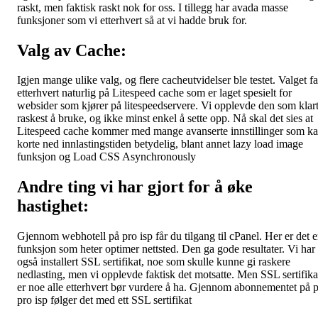
raskt, men faktisk raskt nok for oss. I tillegg har avada masse
funksjoner som vi etterhvert så at vi hadde bruk for.
Valg av Cache:
Igjen mange ulike valg, og flere cacheutvidelser ble testet. Valget fa
etterhvert naturlig på Litespeed cache som er laget spesielt for
websider som kjører på litespeedservere. Vi opplevde den som klar
raskest å bruke, og ikke minst enkel å sette opp. Nå skal det sies at
Litespeed cache kommer med mange avanserte innstillinger som k
korte ned innlastingstiden betydelig, blant annet lazy load image
funksjon og Load CSS Asynchronously
Andre ting vi har gjort for å øke
hastighet:
Gjennom webhotell på pro isp får du tilgang til cPanel. Her er det 
funksjon som heter optimer nettsted. Den ga gode resultater. Vi har
også installert SSL sertifikat, noe som skulle kunne gi raskere
nedlasting, men vi opplevde faktisk det motsatte. Men SSL sertifika
er noe alle etterhvert bør vurdere å ha. Gjennom abonnementet på 
pro isp følger det med ett SSL sertifikat