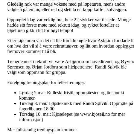
Gledelig nok var mange voksne med på løpeturen, mens andre
valgte å gå en tur, eller rett og slett ta en kopp kaffe i solveggen.
Oppmøtet idag var veldig bra, hele 22 stykker var tilstede. Mange
hadde sitt første møte med rekrutt idag, og ryktet forteller at
løpeturen gikk i litt for høyt tempo!
Etter løpeturen var det ett lite foreldremøte hvor Asbjørn forklarte li
om hva det vil si å være rekruttutøver, og litt om hvordan opplegget
fremover kommer til å bli.
Trenerteamet i rekrutt vil være Asbjørn som hovedtrener, og Øyvin
Sørensen og Ørjan Jordbru som hjelpetrenere. Randi Sølvik ble
valgt som oppmann for gruppa.
Foreløpig treningsplan for fellestreninger:
Lørdag 5.mai: Rulleski fristil, oppmøtested og tidspunkt
kommer.
Tirsdag 8. mai: Løpsteknikk med Randi Sølvik. Oppmøte på
fagerlibanen 18:00
Torsdag 10. mai: Kjoseløpet (se www.kjoseil.no for mer
informasjon)
Mer fullstendig treningsplan kommer.