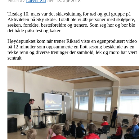
Postet av
Larvik Ski
den
18. apr 2018
Tirsdag 10. mars var det skiavslutning for rød og gul gruppe på
Aktiviteten på Sky skole. Totalt ble vi 40 personer med skiløpere,
søsken, foreldre, besteforeldre og trenere. Som seg hør og bør ble
det både pølsefest og kaker.
Høydepunktet kom når trener Rikard viste en egenprodusert video
på 12 minutter som oppsummerte en flott sesong bestående av en
rekke renn og diverse treninger der samhold, lek og moro har vært
sentralt.