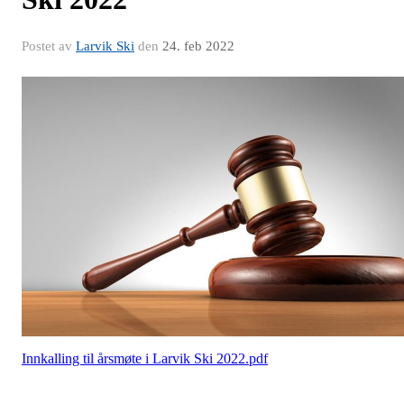
Postet av
Larvik Ski
den
24. feb 2022
Innkalling til årsmøte i Larvik Ski 2022.pdf