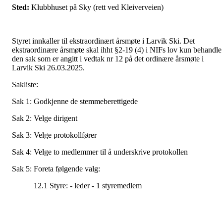
Sted:
Klubbhuset på Sky (rett ved Kleiverveien)
Styret innkaller til ekstraordinært årsmøte i Larvik Ski. Det
ekstraordinære årsmøte skal ihht §2-19 (4) i NIFs lov kun behandle
den sak som er angitt i vedtak nr 12 på det ordinære årsmøte i
Larvik Ski 26.03.2025.
Sakliste:
Sak 1: Godkjenne de stemmeberettigede
Sak 2: Velge dirigent
Sak 3: Velge protokollfører
Sak 4: Velge to medlemmer til å underskrive protokollen
Sak 5: Foreta følgende valg:
12.1 Styre: - leder - 1 styremedlem
Ved spørsmål om det ekstraordinære årsmøtet, kan Amund Melås