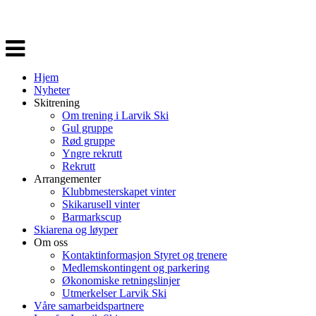
Veksle
navigasjon
Hjem
Nyheter
Skitrening
Om trening i Larvik Ski
Gul gruppe
Rød gruppe
Yngre rekrutt
Rekrutt
Arrangementer
Klubbmesterskapet vinter
Skikarusell vinter
Barmarkscup
Skiarena og løyper
Om oss
Kontaktinformasjon Styret og trenere
Medlemskontingent og parkering
Økonomiske retningslinjer
Utmerkelser Larvik Ski
Våre samarbeidspartnere