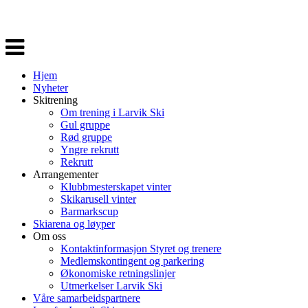
Veksle
navigasjon
Hjem
Nyheter
Skitrening
Om trening i Larvik Ski
Gul gruppe
Rød gruppe
Yngre rekrutt
Rekrutt
Arrangementer
Klubbmesterskapet vinter
Skikarusell vinter
Barmarkscup
Skiarena og løyper
Om oss
Kontaktinformasjon Styret og trenere
Medlemskontingent og parkering
Økonomiske retningslinjer
Utmerkelser Larvik Ski
Våre samarbeidspartnere