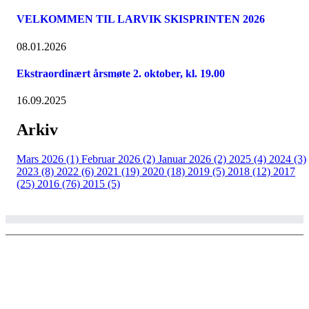
VELKOMMEN TIL LARVIK SKISPRINTEN 2026
08.01.2026
Ekstraordinært årsmøte 2. oktober, kl. 19.00
16.09.2025
Arkiv
Mars 2026 (1)
Februar 2026 (2)
Januar 2026 (2)
2025 (4)
2024 (3)
2023 (8)
2022 (6)
2021 (19)
2020 (18)
2019 (5)
2018 (12)
2017
(25)
2016 (76)
2015 (5)
© Copyright 2002 - 2020 Larvik ski