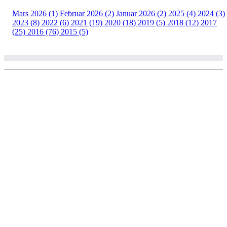
Mars 2026 (1)
Februar 2026 (2)
Januar 2026 (2)
2025 (4)
2024 (3)
2023 (8)
2022 (6)
2021 (19)
2020 (18)
2019 (5)
2018 (12)
2017
(25)
2016 (76)
2015 (5)
© Copyright 2002 - 2020 Larvik ski