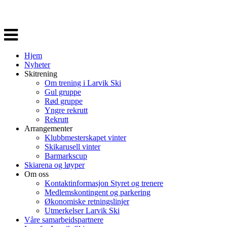
Veksle
navigasjon
Hjem
Nyheter
Skitrening
Om trening i Larvik Ski
Gul gruppe
Rød gruppe
Yngre rekrutt
Rekrutt
Arrangementer
Klubbmesterskapet vinter
Skikarusell vinter
Barmarkscup
Skiarena og løyper
Om oss
Kontaktinformasjon Styret og trenere
Medlemskontingent og parkering
Økonomiske retningslinjer
Utmerkelser Larvik Ski
Våre samarbeidspartnere