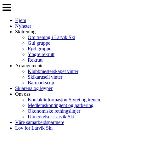
Veksle
navigasjon
Hjem
Nyheter
Skitrening
Om trening i Larvik Ski
Gul gruppe
Rød gruppe
Yngre rekrutt
Rekrutt
Arrangementer
Klubbmesterskapet vinter
Skikarusell vinter
Barmarkscup
Skiarena og løyper
Om oss
Kontaktinformasjon Styret og trenere
Medlemskontingent og parkering
Økonomiske retningslinjer
Utmerkelser Larvik Ski
Våre samarbeidspartnere
Lov for Larvik Ski