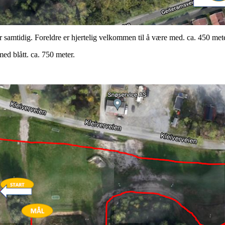
r samtidig. Foreldre er hjertelig velkommen til å være med. ca. 450 met
med blått. ca. 750 meter.