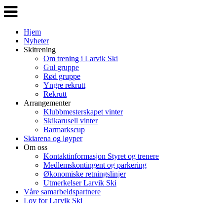
Veksle
navigasjon
Hjem
Nyheter
Skitrening
Om trening i Larvik Ski
Gul gruppe
Rød gruppe
Yngre rekrutt
Rekrutt
Arrangementer
Klubbmesterskapet vinter
Skikarusell vinter
Barmarkscup
Skiarena og løyper
Om oss
Kontaktinformasjon Styret og trenere
Medlemskontingent og parkering
Økonomiske retningslinjer
Utmerkelser Larvik Ski
Våre samarbeidspartnere
Lov for Larvik Ski