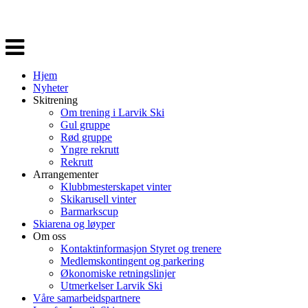
Veksle
navigasjon
Hjem
Nyheter
Skitrening
Om trening i Larvik Ski
Gul gruppe
Rød gruppe
Yngre rekrutt
Rekrutt
Arrangementer
Klubbmesterskapet vinter
Skikarusell vinter
Barmarkscup
Skiarena og løyper
Om oss
Kontaktinformasjon Styret og trenere
Medlemskontingent og parkering
Økonomiske retningslinjer
Utmerkelser Larvik Ski
Våre samarbeidspartnere