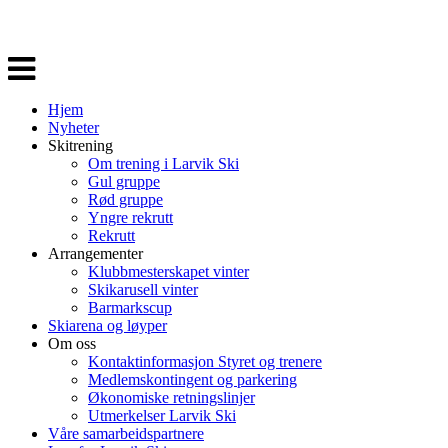
Veksle
navigasjon
Hjem
Nyheter
Skitrening
Om trening i Larvik Ski
Gul gruppe
Rød gruppe
Yngre rekrutt
Rekrutt
Arrangementer
Klubbmesterskapet vinter
Skikarusell vinter
Barmarkscup
Skiarena og løyper
Om oss
Kontaktinformasjon Styret og trenere
Medlemskontingent og parkering
Økonomiske retningslinjer
Utmerkelser Larvik Ski
Våre samarbeidspartnere