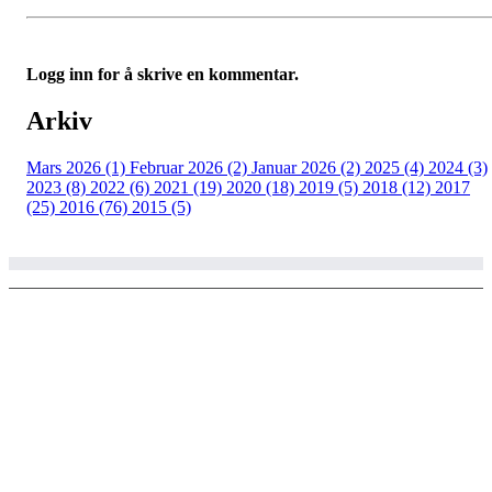
Logg inn for å skrive en kommentar.
Arkiv
Mars 2026 (1)
Februar 2026 (2)
Januar 2026 (2)
2025 (4)
2024 (3)
2023 (8)
2022 (6)
2021 (19)
2020 (18)
2019 (5)
2018 (12)
2017
(25)
2016 (76)
2015 (5)
© Copyright 2002 - 2020 Larvik ski