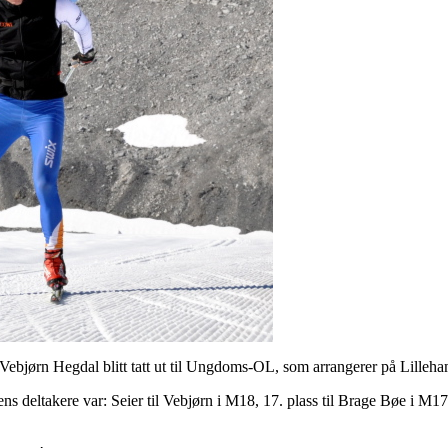
r Vebjørn Hegdal blitt tatt ut til Ungdoms-OL, som arrangerer på Lilleha
s deltakere var: Seier til Vebjørn i M18, 17. plass til Brage Bøe i M17,