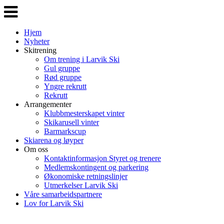
Veksle
navigasjon
Hjem
Nyheter
Skitrening
Om trening i Larvik Ski
Gul gruppe
Rød gruppe
Yngre rekrutt
Rekrutt
Arrangementer
Klubbmesterskapet vinter
Skikarusell vinter
Barmarkscup
Skiarena og løyper
Om oss
Kontaktinformasjon Styret og trenere
Medlemskontingent og parkering
Økonomiske retningslinjer
Utmerkelser Larvik Ski
Våre samarbeidspartnere
Lov for Larvik Ski