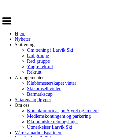
Veksle
navigasjon
Hjem
Nyheter
Skitrening
Om trening i Larvik Ski
Gul gruppe
Rød gruppe
Yngre rekrutt
Rekrutt
Arrangementer
Klubbmesterskapet vinter
Skikarusell vinter
Barmarkscup
Skiarena og løyper
Om oss
Kontaktinformasjon Styret og trenere
Medlemskontingent og parkering
Økonomiske retningslinjer
Utmerkelser Larvik Ski
Våre samarbeidspartnere