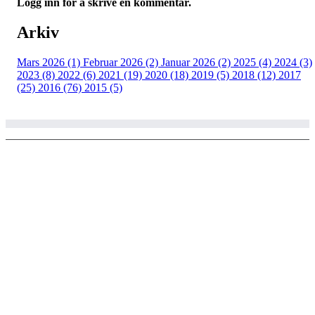
Logg inn for å skrive en kommentar.
Arkiv
Mars 2026 (1)
Februar 2026 (2)
Januar 2026 (2)
2025 (4)
2024 (3)
2023 (8)
2022 (6)
2021 (19)
2020 (18)
2019 (5)
2018 (12)
2017
(25)
2016 (76)
2015 (5)
© Copyright 2002 - 2020 Larvik ski