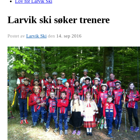
Lov for Larvik Ski
Larvik ski søker trenere
Postet av
Larvik Ski
den
14. sep 2016