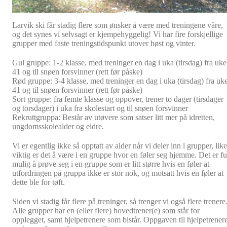
Larvik ski får stadig flere som ønsker å være med treningene våre,
og det synes vi selvsagt er kjempehyggelig! Vi har fire forskjellige
grupper med faste treningstidspunkt utover høst og vinter.
Gul gruppe: 1-2 klasse, med treninger en dag i uka (tirsdag) fra uke
41 og til snøen forsvinner (rett før påske)
Rød gruppe: 3-4 klasse, med treninger en dag i uka (tirsdag) fra uk
41 og til snøen forsvinner (rett før påske)
Sort gruppe: fra femte klasse og oppover, trener to dager (tirsdager
og torsdager) i uka fra skolestart og til snøen forsvinner
Rekruttgruppa: Består av utøvere som satser litt mer på idretten,
ungdomsskolealder og eldre.
Vi er egentlig ikke så opptatt av alder når vi deler inn i grupper, like
viktig er det å være i en gruppe hvor en føler seg hjemme. Det er fu
mulig å prøve seg i en gruppe som er litt større hvis en føler at
utfordringen på gruppa ikke er stor nok, og motsatt hvis en føler at
dette ble for tøft.
Siden vi stadig får flere på treninger, så trenger vi også flere trenere
Alle grupper har en (eller flere) hovedtrener(e) som står for
opplegget, samt hjelpetrenere som bistår. Oppgaven til hjelpetrener