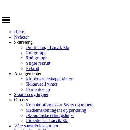
Veksle
navigasjon
Hjem
Nyheter
Skitrening
Om trening i Larvik Ski
Gul gruppe
Rød gruppe
Yngre rekrutt
Rekrutt
Arrangementer
Klubbmesterskapet vinter
Skikarusell vinter
Barmarkscup
Skiarena og løyper
Om oss
Kontaktinformasjon Styret og trenere
Medlemskontingent og parkering
Økonomiske retningslinjer
Utmerkelser Larvik Ski
Våre samarbeidspartnere