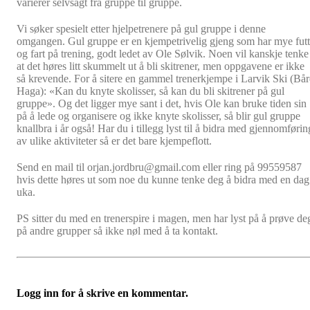
varierer selvsagt fra gruppe til gruppe.
Vi søker spesielt etter hjelpetrenere på gul gruppe i denne
omgangen. Gul gruppe er en kjempetrivelig gjeng som har mye futt
og fart på trening, godt ledet av Ole Sølvik. Noen vil kanskje tenke
at det høres litt skummelt ut å bli skitrener, men oppgavene er ikke
så krevende. For å sitere en gammel trenerkjempe i Larvik Ski (Bå
Haga): «Kan du knyte skolisser, så kan du bli skitrener på gul
gruppe». Og det ligger mye sant i det, hvis Ole kan bruke tiden sin
på å lede og organisere og ikke knyte skolisser, så blir gul gruppe
knallbra i år også! Har du i tillegg lyst til å bidra med gjennomførin
av ulike aktiviteter så er det bare kjempeflott.
Send en mail til orjan.jordbru@gmail.com eller ring på 99559587
hvis dette høres ut som noe du kunne tenke deg å bidra med en dag
uka.
PS sitter du med en trenerspire i magen, men har lyst på å prøve de
på andre grupper så ikke nøl med å ta kontakt.
Logg inn for å skrive en kommentar.