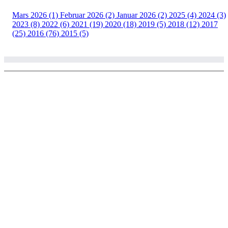
Mars 2026 (1)
Februar 2026 (2)
Januar 2026 (2)
2025 (4)
2024 (3)
2023 (8)
2022 (6)
2021 (19)
2020 (18)
2019 (5)
2018 (12)
2017
(25)
2016 (76)
2015 (5)
© Copyright 2002 - 2020 Larvik ski