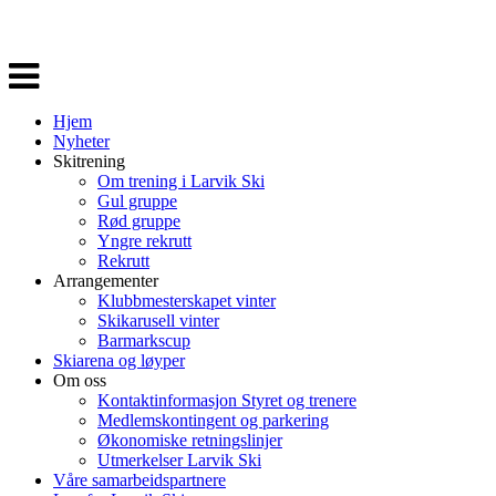
Veksle
navigasjon
Hjem
Nyheter
Skitrening
Om trening i Larvik Ski
Gul gruppe
Rød gruppe
Yngre rekrutt
Rekrutt
Arrangementer
Klubbmesterskapet vinter
Skikarusell vinter
Barmarkscup
Skiarena og løyper
Om oss
Kontaktinformasjon Styret og trenere
Medlemskontingent og parkering
Økonomiske retningslinjer
Utmerkelser Larvik Ski
Våre samarbeidspartnere