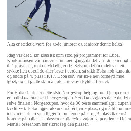
Alta er stedet å være for gode juniorer og seniorer denne helga!
Idag var det 5 km klassisk som stod på programmet for Ebba.
Konkurransen var hardere enn noen gang, da det var første mulighe
til å prøve seg mot de virkelig gode. Selvom det fremdeles er ett
stykke helt opptil de aller beste i verden, så gikk Ebba nok kanonlø
og endte på 4. plass i K17. Ebba selv var ikke helt fornøyd med
løpet, og litt glatte ski må nok ta noe av skylden for det.
For Ebba sin del er dette siste Norgescup helg og hun kjemper om
en pallplass totalt sett i norgescupen. Søndag avgjøres dette da det e
selve finalen i Norgescupen, hvor de 30 beste sammenlagt i cupen 
kvalifisert. Ebba ligger akkurat nå på fjerde plass, og må bli numme
to, samt at de to som ligger foran henne på 2. og 3. plass ikke må
komme på pallen. 1. plassen er allerede avgjort, supertalentet Hele
Marie Fossesholm har sikret seg den plassen.