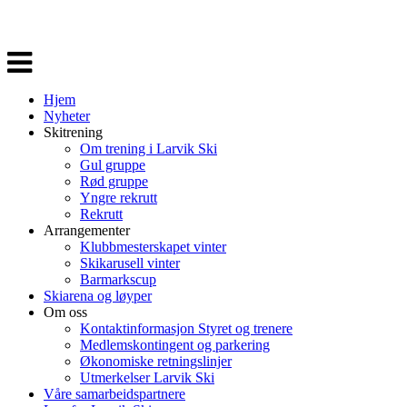
Veksle
navigasjon
Hjem
Nyheter
Skitrening
Om trening i Larvik Ski
Gul gruppe
Rød gruppe
Yngre rekrutt
Rekrutt
Arrangementer
Klubbmesterskapet vinter
Skikarusell vinter
Barmarkscup
Skiarena og løyper
Om oss
Kontaktinformasjon Styret og trenere
Medlemskontingent og parkering
Økonomiske retningslinjer
Utmerkelser Larvik Ski
Våre samarbeidspartnere