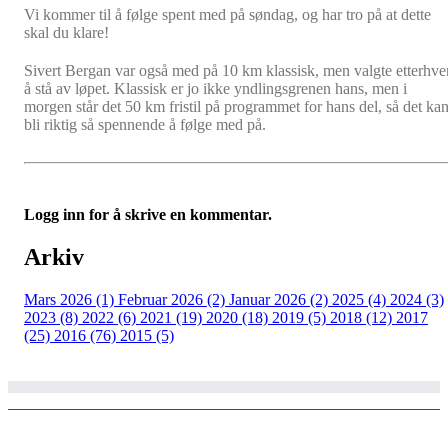
Vi kommer til å følge spent med på søndag, og har tro på at dette
skal du klare!
Sivert Bergan var også med på 10 km klassisk, men valgte etterhve
å stå av løpet. Klassisk er jo ikke yndlingsgrenen hans, men i
morgen står det 50 km fristil på programmet for hans del, så det ka
bli riktig så spennende å følge med på.
Logg inn for å skrive en kommentar.
Arkiv
Mars 2026 (1)
Februar 2026 (2)
Januar 2026 (2)
2025 (4)
2024 (3)
2023 (8)
2022 (6)
2021 (19)
2020 (18)
2019 (5)
2018 (12)
2017
(25)
2016 (76)
2015 (5)