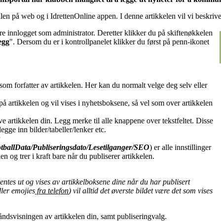
en på web og i IdrettenOnline appen. I denne artikkelen vil vi beskriv
ære innlogget som administrator. Deretter klikker du på skiftenøkkelen
egg
". Dersom du er i kontrollpanelet klikker du først på penn-ikonet
som forfatter av artikkelen. Her kan du normalt velge deg selv eller
n på artikkelen og vil vises i nyhetsboksene, så vel som over artikkelen
e artikkelen din. Legg merke til alle knappene over tekstfeltet. Disse
legge inn bilder/tabeller/lenker etc.
ballData/Publiseringsdato/Lesetilganger/
SEO
) er alle innstillinger
en og trer i kraft bare når du publiserer artikkelen.
t hentes ut og vises av artikkelboksene dine når du har publisert
ller emojies
fra telefon
) vil alltid det øverste bildet være det som vises
håndsvisningen av artikkelen din, samt publiseringvalg.