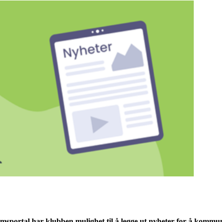
emsportal har klubben mulighet til å legge ut nyheter for å komm