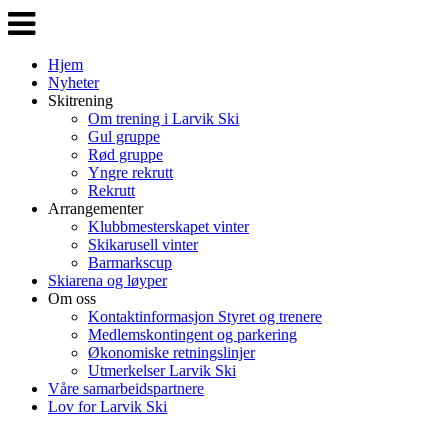
Veksle
navigasjon
Hjem
Nyheter
Skitrening
Om trening i Larvik Ski
Gul gruppe
Rød gruppe
Yngre rekrutt
Rekrutt
Arrangementer
Klubbmesterskapet vinter
Skikarusell vinter
Barmarkscup
Skiarena og løyper
Om oss
Kontaktinformasjon Styret og trenere
Medlemskontingent og parkering
Økonomiske retningslinjer
Utmerkelser Larvik Ski
Våre samarbeidspartnere
Lov for Larvik Ski