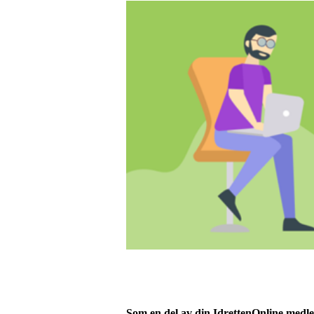
Som en del av din IdrettenOnline medl