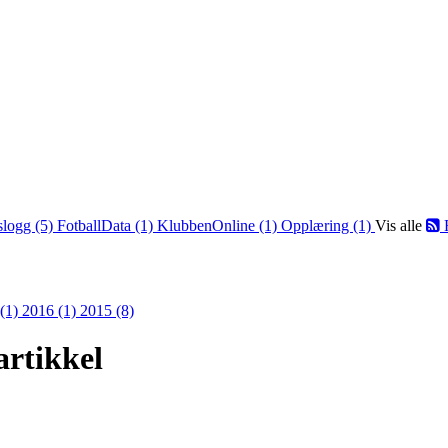
slogg (5)
FotballData (1)
KlubbenOnline (1)
Opplæring (1)
Vis alle
 (1)
2016 (1)
2015 (8)
artikkel