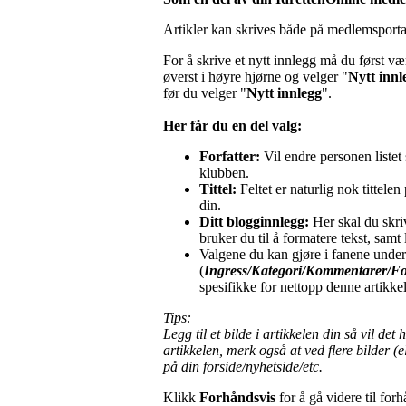
Artikler kan skrives både på medlemsportal
For å skrive et nytt innlegg må du først v
øverst i høyre hjørne og velger "
Nytt innl
før du velger "
Nytt innlegg
".
Her får du en del valg
:
Forfatter:
Vil endre personen listet 
klubben.
Tittel:
Feltet er naturlig nok tittele
din.
Ditt blogginnlegg:
Her skal du skriv
bruker du til å formatere tekst, samt 
Valgene du kan gjøre i fanene under
(
Ingress/Kategori/Kommentarer/Fot
spesifikke for nettopp denne artikkel
Tips:
Legg til et bilde i artikkelen din så vil de
artikkelen, merk også at ved flere bilder (e
på din forside/nyhetside/etc.
Klikk
Forhåndsvis
for å gå videre til for