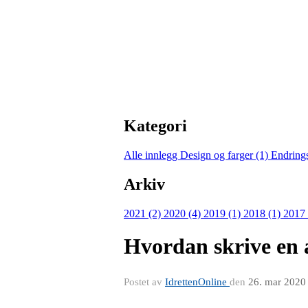
Kategori
Alle innlegg
Design og farger (1)
Endring
Arkiv
2021 (2)
2020 (4)
2019 (1)
2018 (1)
2017
Hvordan skrive en 
Postet av
IdrettenOnline
den
26. mar 2020