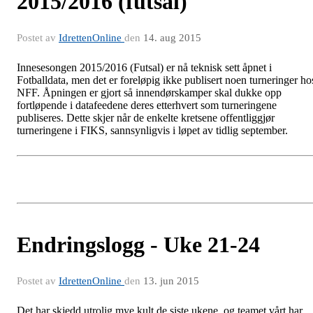
2015/2016 (futsal)
Postet av
IdrettenOnline
den
14. aug 2015
Innesesongen 2015/2016 (Futsal) er nå teknisk sett åpnet i
Fotballdata, men det er foreløpig ikke publisert noen turneringer ho
NFF. Åpningen er gjort så innendørskamper skal dukke opp
fortløpende i datafeedene deres etterhvert som turneringene
publiseres. Dette skjer når de enkelte kretsene offentliggjør
turneringene i FIKS, sannsynligvis i løpet av tidlig september.
Endringslogg - Uke 21-24
Postet av
IdrettenOnline
den
13. jun 2015
Det har skjedd utrolig mye kult de siste ukene, og teamet vårt har