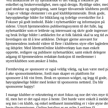
Ved anskaffelse av ny hjemmeside er det viktig å fokusere på
enkelhet og brukervennlighet, men også design. Ryddige sider, me
god struktur og oppbygning, samt farger tilsvarende klubbens profi
/ logo er viktige elementer i en god klubbhjemmeside. Bruk gode,
høyoppløselige bilder for blikkfang og tydelige overskrifter for å
Fokuser på godt innhold. Både i nyhetsartikler og informasjon på
sidene. Utnytt hjemmesidens publiseringssystem til det fulle, lag
nyhetsartikler som er lettleste og interessant og skriv gode ingresser
og bruk livlige bilder i artikkelen for at folk faktisk skal ta seg tid a
hverdagen sin til å lese artiklene. Deleger gjerne ansvaret for
hjemmesidens innhold videre til flere i klubbens styre eller lagleder
og ildsjeler. Med IdrettenOnline klubbverktøy kan man enkelt
opprette, redigere og publisere nyhetsartikler, samt enkelt delegere
adgang til hjemmesidens redaktør-funksjon til medlemmer i
styret/klubben som ønsker å bidra.
Fremheving av sponsorer er også veldig viktig, og kan være med p
å øke sponsorinntektene, fordi man skaper en plattform for
sponsorer å bli vist frem. Bruk en sponsor-widget, og legg til gode,
høyoppløselige bilder med lenker til sponsorens nettsted. Da blir
sponsorene happy!
I mange klubber er rekruttering et stort fokus og noe det vies mye t
til, men her er det også mye å hente. Det burde være enkelt å melde
seg inn i en klubb, og enkel nettbasert innmelding er i våre øyne de
beste tilnærmingen. Online betaling er en måte å enklere få