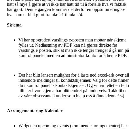
hatt så mye å gjøre at vi ikke har hatt tid til å fortelle hva vi faktisk
har gjort. Denne gangen kommer det derfor en oppsummering av
hva som er blitt gjort fra uke 21 til uke 24.
Skjema
Vi har oppgradert varslings e-posten man mottar når skjema
fylles ut. Nedlastning av PDF kan nå gjøres direkte fra
varslings e-posten, slik at man ikke lenger trenger å gå inn på
kontrollpanelet med en administrator konto for å hente PDF.
Det har blitt lansert mulighet for å laste ned excel-ark over al
innsendte meldinger til kontaktskjemaer. Valg for dette finner
du i kontrollpanel > kontaktskjemaer. Og vi har rettet en feil i
tilfeller hvor skjema har blitt endret på underveis. Takk til en
av våre observante kunder som hjalp oss å finne denne! :-)
Arrangementer og Kalender
Widgetten upcoming events (kommende arrangementer) har