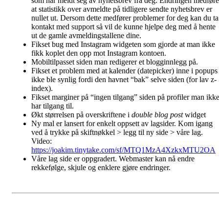
som har meldt seg av nyhetsbrev fra deg. Endringen medføre
at statistikk over avmeldte på tidligere sendte nyhetsbrev er
nullet ut. Dersom dette medfører problemer for deg kan du ta
kontakt med support så vil de kunne hjelpe deg med å hente
ut de gamle avmeldingstallene dine.
Fikset bug med Instagram widgeten som gjorde at man ikke
fikk koplet den opp mot Instagram kontoen.
Mobiltilpasset siden man redigerer et blogginnlegg på.
Fikset et problem med at kalender (datepicker) inne i popups
ikke ble synlig fordi den havnet “bak” selve siden (for lav z-
index).
Fikset marginer på “ingen tilgang” siden på profiler man ikk
har tilgang til.
Økt størrelsen på overskriftene i
double blog post
widget
Ny mal er lansert for enkelt oppsett av lagsider. Kom igang
ved å trykke på skiftnøkkel > legg til ny side > våre lag.
Video:
https://joakim.tinytake.com/sf/MTQ1MzA4XzkxMTU2OA
Våre lag side er oppgradert. Webmaster kan nå endre
rekkefølge, skjule og enklere gjøre endringer.