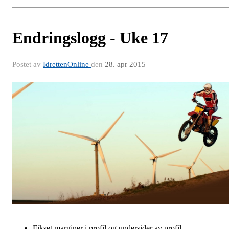
Endringslogg - Uke 17
Postet av
IdrettenOnline
den
28. apr 2015
Fikset marginer i profil og undersider av profil.