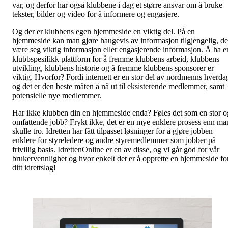
var, og derfor har også klubbene i dag et større ansvar om å bruke
tekster, bilder og video for å informere og engasjere.
Og der er klubbens egen hjemmeside en viktig del. På en
hjemmeside kan man gjøre haugevis av informasjon tilgjengelig, de
være seg viktig informasjon eller engasjerende informasjon. Å ha e
klubbspesifikk plattform for å fremme klubbens arbeid, klubbens
utvikling, klubbens historie og å fremme klubbens sponsorer er
viktig. Hvorfor? Fordi internett er en stor del av nordmenns hverda
og det er den beste måten å nå ut til eksisterende medlemmer, samt
potensielle nye medlemmer.
Har ikke klubben din en hjemmeside enda? Føles det som en stor o
omfattende jobb? Frykt ikke, det er en mye enklere prosess enn ma
skulle tro. Idretten har fått tilpasset løsninger for å gjøre jobben
enklere for styreledere og andre styremedlemmer som jobber på
frivillig basis. IdrettenOnline er en av disse, og vi går god for vår
brukervennlighet og hvor enkelt det er å opprette en hjemmeside fo
ditt idrettslag!