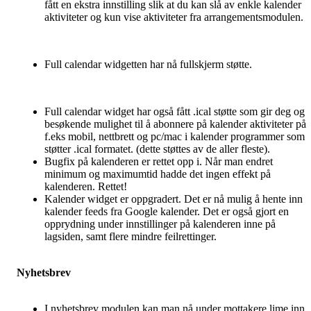
fått en ekstra innstilling slik at du kan slå av enkle kalender
aktiviteter og kun vise aktiviteter fra arrangementsmodulen.
Full calendar widgetten har nå fullskjerm støtte.
Full calendar widget har også fått .ical støtte som gir deg og
besøkende mulighet til å abonnere på kalender aktiviteter på
f.eks mobil, nettbrett og pc/mac i kalender programmer som
støtter .ical formatet. (dette støttes av de aller fleste).
Bugfix på kalenderen er rettet opp i. Når man endret
minimum og maximumtid hadde det ingen effekt på
kalenderen. Rettet!
Kalender widget er oppgradert. Det er nå mulig å hente inn
kalender feeds fra Google kalender. Det er også gjort en
opprydning under innstillinger på kalenderen inne på
lagsiden, samt flere mindre feilrettinger.
Nyhetsbrev
I nyhetsbrev modulen kan man nå under mottakere lime inn