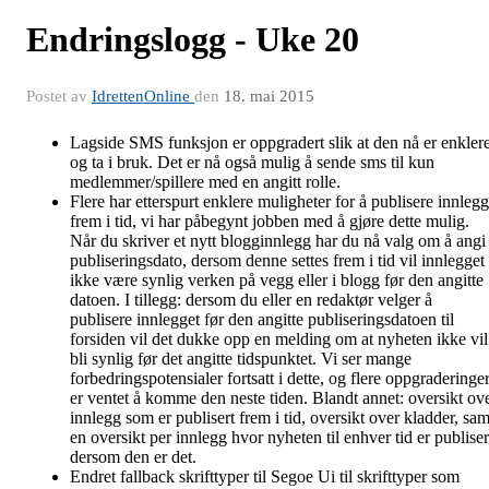
Endringslogg - Uke 20
Postet av
IdrettenOnline
den
18. mai 2015
Lagside SMS funksjon er oppgradert slik at den nå er enkler
og ta i bruk. Det er nå også mulig å sende sms til kun
medlemmer/spillere med en angitt rolle.
Flere har etterspurt enklere muligheter for å publisere innlegg
frem i tid, vi har påbegynt jobben med å gjøre dette mulig.
Når du skriver et nytt blogginnlegg har du nå valg om å angi
publiseringsdato, dersom denne settes frem i tid vil innlegget
ikke være synlig verken på vegg eller i blogg før den angitte
datoen. I tillegg: dersom du eller en redaktør velger å
publisere innlegget før den angitte publiseringsdatoen til
forsiden vil det dukke opp en melding om at nyheten ikke vil
bli synlig før det angitte tidspunktet. Vi ser mange
forbedringspotensialer fortsatt i dette, og flere oppgraderinge
er ventet å komme den neste tiden. Blandt annet: oversikt ov
innlegg som er publisert frem i tid, oversikt over kladder, sam
en oversikt per innlegg hvor nyheten til enhver tid er publiser
dersom den er det.
Endret fallback skrifttyper til Segoe Ui til skrifttyper som