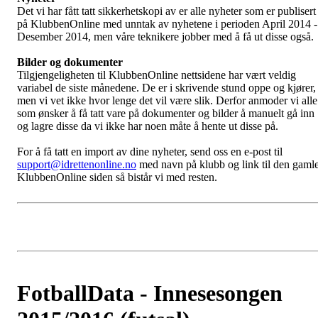
Det vi har fått tatt sikkerhetskopi av er alle nyheter som er publisert
på KlubbenOnline med unntak av nyhetene i perioden April 2014 -
Desember 2014, men våre teknikere jobber med å få ut disse også.
Bilder og dokumenter
Tilgjengeligheten til KlubbenOnline nettsidene har vært veldig
variabel de siste månedene. De er i skrivende stund oppe og kjører,
men vi vet ikke hvor lenge det vil være slik. Derfor anmoder vi alle
som ønsker å få tatt vare på dokumenter og bilder å manuelt gå inn
og lagre disse da vi ikke har noen måte å hente ut disse på.
For å få tatt en import av dine nyheter, send oss en e-post til
support@idrettenonline.no
med navn på klubb og link til den gaml
KlubbenOnline siden så bistår vi med resten.
FotballData - Innesesongen