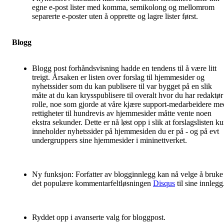
egne e-post lister med komma, semikolong og mellomrom
separerte e-poster uten å opprette og lagre lister først.
Blogg
Blogg post forhåndsvisning hadde en tendens til å være litt
treigt. Årsaken er listen over forslag til hjemmesider og
nyhetssider som du kan publisere til var bygget på en slik
måte at du kan krysspublisere til overalt hvor du har redaktør
rolle, noe som gjorde at våre kjære support-medarbeidere me
rettigheter til hundrevis av hjemmesider måtte vente noen
ekstra sekunder. Dette er nå løst opp i slik at forslagslisten k
inneholder nyhetssider på hjemmesiden du er på - og på evt
undergruppers sine hjemmesider i mininettverket.
Ny funksjon: Forfatter av blogginnlegg kan nå velge å bruke
det populære kommentarfeltløsningen
Disqus
til sine innlegg
Ryddet opp i avanserte valg for bloggpost.