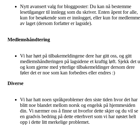
Nytt avansert valg for bloggposter: Du kan nå bestemme
lesetilganger til innlegg som du skriver. Enten åpent for alle,
kun for besøkende som er innlogget, eller kun for medlemme
av laget (dersom forfatter er lagside).
Medlemshåndtering
Vi har hørt på tilbakemeldingene dere har gitt oss, og gitt
medlemshåndteringen på lagsidene et kraftig løft. Sjekk det u
og kom gjerne med ytterlige tilbakemeldinger dersom dere
føler det er noe som kan forbedres eller endres :)
Diverse
Vi har hatt noen språkproblemer den siste tiden hvor det har
blitt noe blandet mellom norsk og engelsk på hjemmesiden
din. Vi nærmer oss å finne ut hvorfor dette skjer og du vil se
en gradvis bedring på dette etterhvert som vi har nøstet helt
opp i dette litt merkelige problemet.