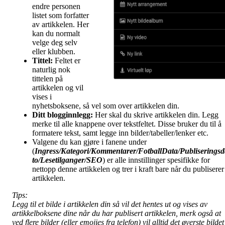
endre personen
listet som forfatter
av artikkelen. Her
kan du normalt
velge deg selv
eller klubben.
Tittel:
Feltet er
naturlig nok
tittelen på
artikkelen og vil
vises i
nyhetsboksene, så vel som over artikkelen din.
Ditt blogginnlegg:
Her skal du skrive artikkelen din. Legg
merke til alle knappene over tekstfeltet. Disse bruker du til å
formatere tekst, samt legge inn bilder/tabeller/lenker etc.
Valgene du kan gjøre i fanene under
(
Ingress/Kategori/Kommentarer/FotballData/Publiseringsd
to/Lesetilganger/
SEO
) er alle innstillinger spesifikke for
nettopp denne artikkelen og trer i kraft bare når du publiserer
artikkelen.
Tips:
Legg til et bilde i artikkelen din så vil det hentes ut og vises av
artikkelboksene dine når du har publisert artikkelen, merk også at
ved flere bilder (eller emojies
fra telefon
) vil alltid det øverste bildet