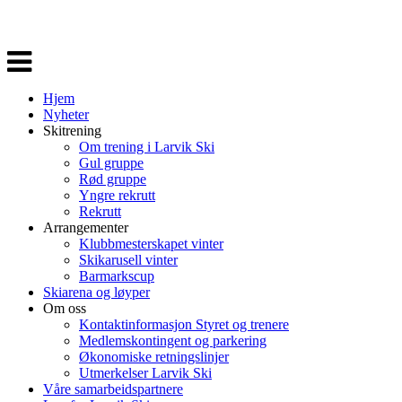
Veksle
navigasjon
Hjem
Nyheter
Skitrening
Om trening i Larvik Ski
Gul gruppe
Rød gruppe
Yngre rekrutt
Rekrutt
Arrangementer
Klubbmesterskapet vinter
Skikarusell vinter
Barmarkscup
Skiarena og løyper
Om oss
Kontaktinformasjon Styret og trenere
Medlemskontingent og parkering
Økonomiske retningslinjer
Utmerkelser Larvik Ski
Våre samarbeidspartnere