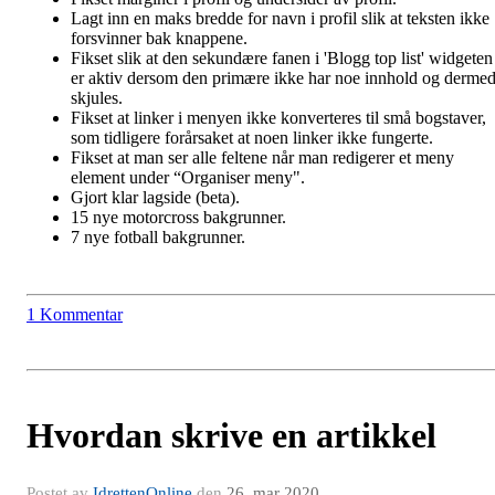
Lagt inn en maks bredde for navn i profil slik at teksten ikke
forsvinner bak knappene.
Fikset slik at den sekundære fanen i 'Blogg top list' widgeten
er aktiv dersom den primære ikke har noe innhold og derme
skjules.
Fikset at linker i menyen ikke konverteres til små bogstaver,
som tidligere forårsaket at noen linker ikke fungerte.
Fikset at man ser alle feltene når man redigerer et meny
element under “Organiser meny".
Gjort klar lagside (beta).
15 nye motorcross bakgrunner.
7 nye fotball bakgrunner.
1 Kommentar
Hvordan skrive en artikkel
Postet av
IdrettenOnline
den
26. mar 2020