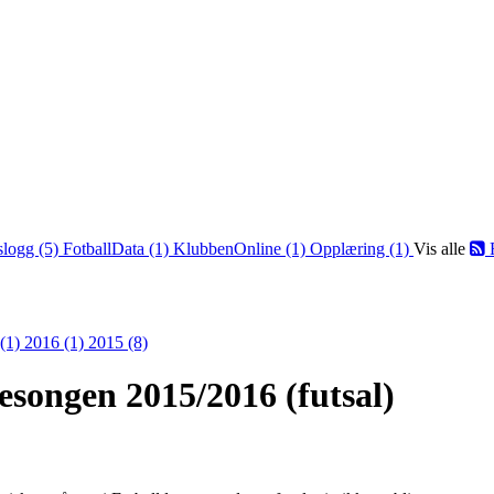
slogg (5)
FotballData (1)
KlubbenOnline (1)
Opplæring (1)
Vis alle
 (1)
2016 (1)
2015 (8)
esongen 2015/2016 (futsal)