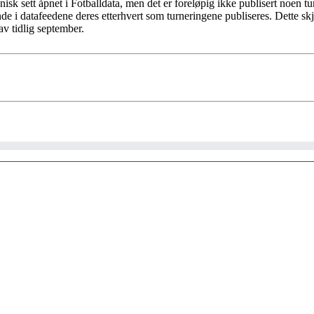
isk sett åpnet i Fotballdata, men det er foreløpig ikke publisert noen t
 i datafeedene deres etterhvert som turneringene publiseres. Dette skje
av tidlig september.