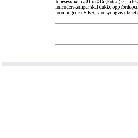
Innesesongen 2015/2016 (Futsal) er nå tekn
innendørskamper skal dukke opp fortløpende
turneringene i FIKS, sannsynligvis i løpet 
© Copyright 2002 - 2020 Larvik ski