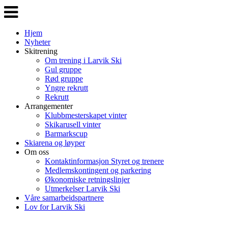
Veksle
navigasjon
Hjem
Nyheter
Skitrening
Om trening i Larvik Ski
Gul gruppe
Rød gruppe
Yngre rekrutt
Rekrutt
Arrangementer
Klubbmesterskapet vinter
Skikarusell vinter
Barmarkscup
Skiarena og løyper
Om oss
Kontaktinformasjon Styret og trenere
Medlemskontingent og parkering
Økonomiske retningslinjer
Utmerkelser Larvik Ski
Våre samarbeidspartnere
Lov for Larvik Ski