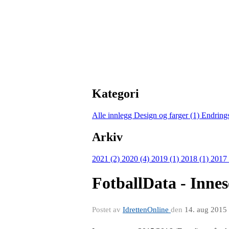
Kategori
Alle innlegg
Design og farger (1)
Endring
Arkiv
2021 (2)
2020 (4)
2019 (1)
2018 (1)
2017
FotballData - Innes
Postet av
IdrettenOnline
den
14. aug 2015