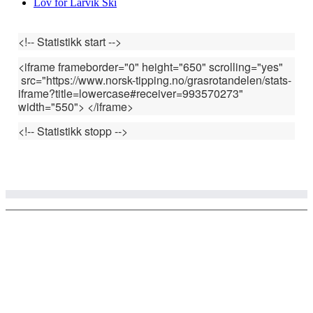
Lov for Larvik Ski
<!-- Statistikk start -->
<iframe frameborder="0" height="650" scrolling="yes"
src="https://www.norsk-tipping.no/grasrotandelen/stats-
iframe?title=lowercase#receiver=993570273
"
width="550"> </iframe>
<!-- Statistikk stopp -->
© Copyright 2002 - 2020 Larvik ski