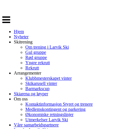
Veksle
navigasjon
Hjem
Nyheter
Skitrening
Om trening i Larvik Ski
Gul gruppe
Rød gruppe
Yngre rekrutt
Rekrutt
Arrangementer
Klubbmesterskapet vinter
Skikarusell vinter
Barmarkscup
Skiarena og løyper
Om oss
Kontaktinformasjon Styret og trenere
Medlemskontingent og parkering
Økonomiske retningslinjer
Utmerkelser Larvik Ski
Våre samarbeidspartnere