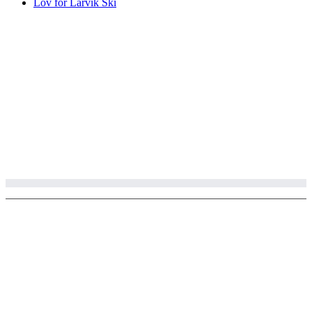
Lov for Larvik Ski
© Copyright 2002 - 2020 Larvik ski