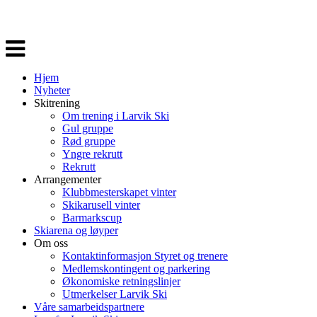
Veksle
navigasjon
Hjem
Nyheter
Skitrening
Om trening i Larvik Ski
Gul gruppe
Rød gruppe
Yngre rekrutt
Rekrutt
Arrangementer
Klubbmesterskapet vinter
Skikarusell vinter
Barmarkscup
Skiarena og løyper
Om oss
Kontaktinformasjon Styret og trenere
Medlemskontingent og parkering
Økonomiske retningslinjer
Utmerkelser Larvik Ski
Våre samarbeidspartnere