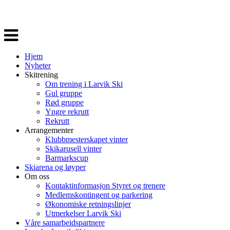
Veksle
navigasjon
Hjem
Nyheter
Skitrening
Om trening i Larvik Ski
Gul gruppe
Rød gruppe
Yngre rekrutt
Rekrutt
Arrangementer
Klubbmesterskapet vinter
Skikarusell vinter
Barmarkscup
Skiarena og løyper
Om oss
Kontaktinformasjon Styret og trenere
Medlemskontingent og parkering
Økonomiske retningslinjer
Utmerkelser Larvik Ski
Våre samarbeidspartnere