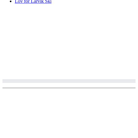
Lov for Larvik Ski
© Copyright 2002 - 2020 Larvik ski