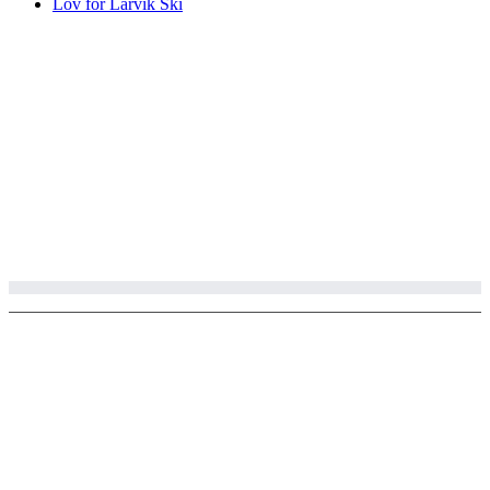
Lov for Larvik Ski
© Copyright 2002 - 2020 Larvik ski