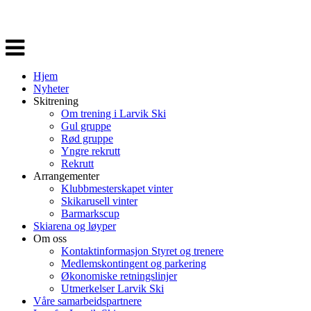
Veksle
navigasjon
Hjem
Nyheter
Skitrening
Om trening i Larvik Ski
Gul gruppe
Rød gruppe
Yngre rekrutt
Rekrutt
Arrangementer
Klubbmesterskapet vinter
Skikarusell vinter
Barmarkscup
Skiarena og løyper
Om oss
Kontaktinformasjon Styret og trenere
Medlemskontingent og parkering
Økonomiske retningslinjer
Utmerkelser Larvik Ski
Våre samarbeidspartnere