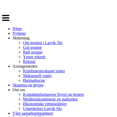
Veksle
navigasjon
Hjem
Nyheter
Skitrening
Om trening i Larvik Ski
Gul gruppe
Rød gruppe
Yngre rekrutt
Rekrutt
Arrangementer
Klubbmesterskapet vinter
Skikarusell vinter
Barmarkscup
Skiarena og løyper
Om oss
Kontaktinformasjon Styret og trenere
Medlemskontingent og parkering
Økonomiske retningslinjer
Utmerkelser Larvik Ski
Våre samarbeidspartnere