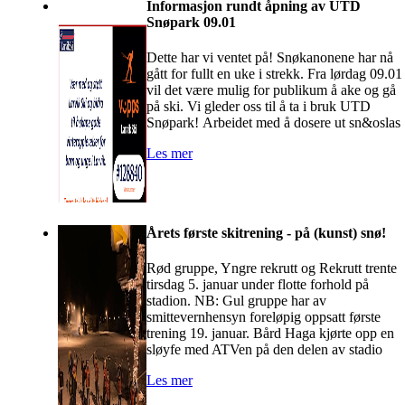
Informasjon rundt åpning av UTD
Snøpark 09.01
Dette har vi ventet på! Snøkanonene har nå
gått for fullt en uke i strekk. Fra lørdag 09.01
vil det være mulig for publikum å ake og gå
på ski. Vi gleder oss til å ta i bruk UTD
Snøpark! Arbeidet med å dosere ut sn&oslas
Les mer
Årets første skitrening - på (kunst) snø!
Rød gruppe, Yngre rekrutt og Rekrutt trente
tirsdag 5. januar under flotte forhold på
stadion. NB: Gul gruppe har av
smittevernhensyn foreløpig oppsatt første
trening 19. januar. Bård Haga kjørte opp en
sløyfe med ATVen på den delen av stadio
Les mer