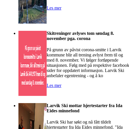
Les mer
Skitreninger avlyses tom søndag 8.
november pga. corona
På grunn av påvist corona-smitte i Larvik
kommune blir all trening avlyst frem til og
med 8. november. Vi følger fortløpende
situasjonen. Følg med på respektive faceboo
sider for oppdatert informasjon. Larvik Ski
anbefaler egentrening - og å ko
Les mer
Larvik Ski mottar hjertestarter fra Ida
Eides minnefond
Larvik Ski har søkt og nå fått tildelt
hjertestarter fra Ida Eides minnefond. "Ida