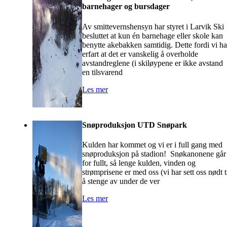
barnehager og bursdager
Av smittevernshensyn har styret i Larvik Ski
besluttet at kun én barnehage eller skole kan
benytte akebakken samtidig. Dette fordi vi ha
erfart at det er vanskelig å overholde
avstandreglene (i skiløypene er ikke avstand
en tilsvarend
Les mer
Snøproduksjon UTD Snøpark
Kulden har kommet og vi er i full gang med
snøproduksjon på stadion! Snøkanonene går
for fullt, så lenge kulden, vinden og
strømprisene er med oss (vi har sett oss nødt t
å stenge av under de ver
Les mer