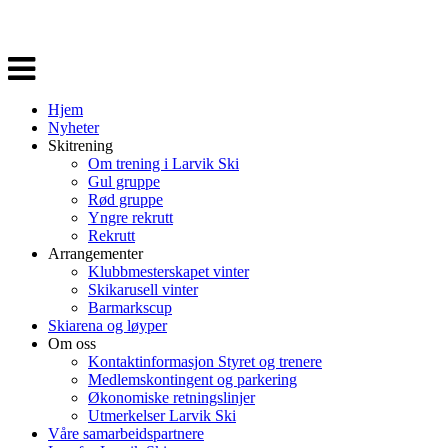
Veksle
navigasjon
Hjem
Nyheter
Skitrening
Om trening i Larvik Ski
Gul gruppe
Rød gruppe
Yngre rekrutt
Rekrutt
Arrangementer
Klubbmesterskapet vinter
Skikarusell vinter
Barmarkscup
Skiarena og løyper
Om oss
Kontaktinformasjon Styret og trenere
Medlemskontingent og parkering
Økonomiske retningslinjer
Utmerkelser Larvik Ski
Våre samarbeidspartnere