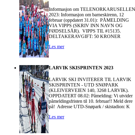
Informasjon om TELENORKARUSELLE
2023: Informasjon om barneskirenn, 12
februar (oppdatert 31.01): PÅMELDING
VIA VIPPS (SKRIV INN NAVN OG
FØDSELSÅR). VIPPS TIL #15135.
DELTAKERAVGIFT: 50 KRONER
Les mer
LARVIK SKISPRINTEN 2023
LARVIK SKI INVITERER TIL LARVIK
SKISPRINTEN - UTD SNØPARK
(KLEIVERVEIEN 140, 3268 LARVIK).
OPPDATERT 08.02: Påmelding: Vi utvider
påmeldingsfristen til 10. februar!! Meld dere
på! Adresse UTD-Snøpark / skistadion: K
Les mer