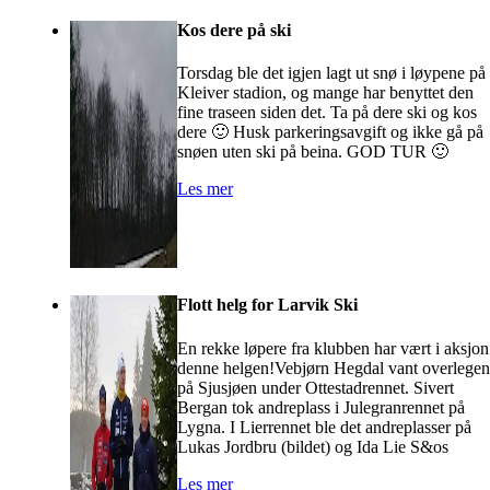
Kos dere på ski
Torsdag ble det igjen lagt ut snø i løypene på
Kleiver stadion, og mange har benyttet den
fine traseen siden det. Ta på dere ski og kos
dere 🙂 Husk parkeringsavgift og ikke gå på
snøen uten ski på beina. GOD TUR 🙂
Les mer
Flott helg for Larvik Ski
En rekke løpere fra klubben har vært i aksjon
denne helgen!Vebjørn Hegdal vant overlegen
på Sjusjøen under Ottestadrennet. Sivert
Bergan tok andreplass i Julegranrennet på
Lygna. I Lierrennet ble det andreplasser på
Lukas Jordbru (bildet) og Ida Lie S&os
Les mer