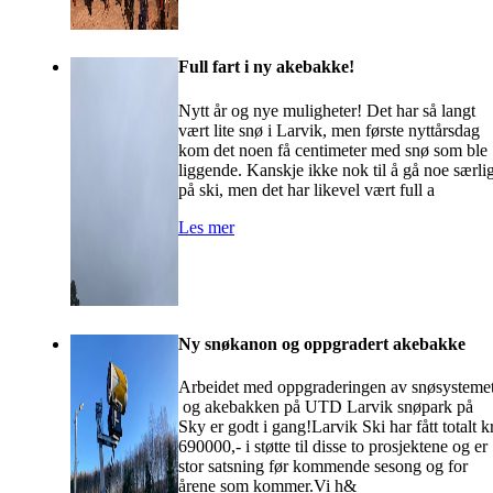
Full fart i ny akebakke!
Nytt år og nye muligheter! Det har så langt
vært lite snø i Larvik, men første nyttårsdag
kom det noen få centimeter med snø som ble
liggende. Kanskje ikke nok til å gå noe særli
på ski, men det har likevel vært full a
Les mer
Ny snøkanon og oppgradert akebakke
Arbeidet med oppgraderingen av snøsysteme
og akebakken på UTD Larvik snøpark på
Sky er godt i gang!Larvik Ski har fått totalt k
690000,- i støtte til disse to prosjektene og er
stor satsning før kommende sesong og for
årene som kommer.Vi h&