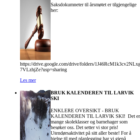
Saksdokumneter til årsmøtet er tilgjengelige
her:
https://drive.google.com/drive/folders/1J46RcM1k3cv2NL
7VLzhjZe?usp=sharing
Les mer
BRUK KALENDEREN TIL LARVIK
SKI
ENKLERE OVERSIKT - BRUK
KALENDEREN TIL LARVIK SKI! Det er
mange skoleklasser og barnehager som
besøker oss. Det setter vi stor pris!
Utendørsaktivitet på sitt aller beste! For å
hjelpe til med planlegging har vi gjenå