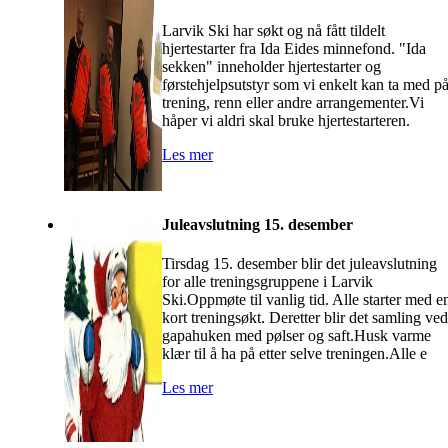
Larvik Ski har søkt og nå fått tildelt
hjertestarter fra Ida Eides minnefond. "Ida
sekken" inneholder hjertestarter og
førstehjelpsutstyr som vi enkelt kan ta med p
trening, renn eller andre arrangementer.Vi
håper vi aldri skal bruke hjertestarteren.
Les mer
Juleavslutning 15. desember
Tirsdag 15. desember blir det juleavslutning
for alle treningsgruppene i Larvik
Ski.Oppmøte til vanlig tid. Alle starter med e
kort treningsøkt. Deretter blir det samling ved
gapahuken med pølser og saft.Husk varme
klær til å ha på etter selve treningen.Alle e
Les mer