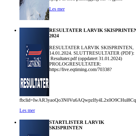
Les mer
RESULTATER LARVIK SKISPRINTE
2024
RESULTATER LARVIK SKISPRINTEN,
14.01.2024. SLUTTRESULTATER (PDF):
Resultater.pdf (oppdatert 31.01.2024)
PROLOGRESULTATER:
https://live.eqtiming.com/70338?
fbclid=IwAR3yaoQo3N0Vu6AQwpzIfy4L2x0O9CHul8Cq
Les mer
STARTLISTER LARVIK
SKISPRINTEN