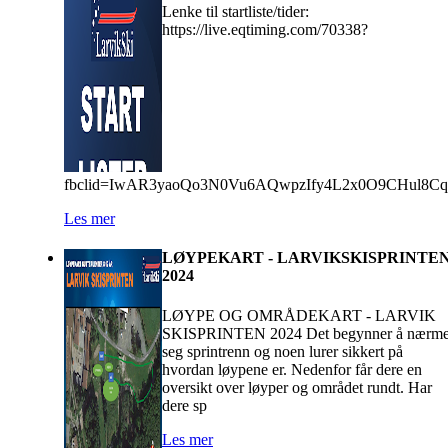
Lenke til startliste/tider:
https://live.eqtiming.com/70338?
fbclid=IwAR3yaoQo3N0Vu6AQwpzIfy4L2x0O9CHul8C
Les mer
LØYPEKART - LARVIKSKISPRINTE
2024
LØYPE OG OMRÅDEKART - LARVIK
SKISPRINTEN 2024 Det begynner å nærm
seg sprintrenn og noen lurer sikkert på
hvordan løypene er. Nedenfor får dere en
oversikt over løyper og området rundt. Har
dere sp
Les mer