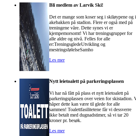
Bli medlem av Larvik Ski!
Det er mange som koser seg i skiløypene og i
akebakken på stadion. Flere er også med på
treningene våre. Dette synes vi er
kjempemorsomt! Vi har treningsgrupper for
alle aldre og nivå. Felles for alle
er:TreningsgledeUtvikling og
mestringsfølelseSamho
Les mer
Nytt leietoalett på parkeringsplassen
Vi har nå fått på plass et nytt leietoalett på
parkeringsplassen over veien for skistadion. 
håper dette kan være til glede for alle
sammen! Toalettfasilitetene får vi dessverre
ikke betalt med dugnadstimer, så vi tar 20
kroner pr. besøk.
Les mer