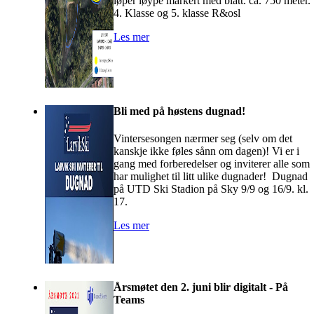
løper løype markert med blått. ca. 750 meter.
4. Klasse og 5. klasse R&osl
Les mer
Bli med på høstens dugnad!
Vintersesongen nærmer seg (selv om det
kanskje ikke føles sånn om dagen)! Vi er i
gang med forberedelser og inviterer alle som
har mulighet til litt ulike dugnader! Dugnad
på UTD Ski Stadion på Sky 9/9 og 16/9. kl.
17.
Les mer
Årsmøtet den 2. juni blir digitalt - På
Teams