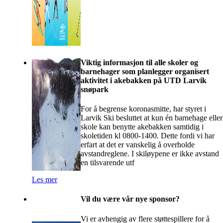
Viktig informasjon til alle skoler og
barnehager som planlegger organisert
aktivitet i akebakken på UTD Larvik
snøpark
For å begrense koronasmitte, har styret i
Larvik Ski besluttet at kun én barnehage eller
skole kan benytte akebakken samtidig i
skoletiden kl 0800-1400. Dette fordi vi har
erfart at det er vanskelig å overholde
avstandreglene. I skiløypene er ikke avstand
en tilsvarende utf
Les mer
Vil du være vår nye sponsor?
Vi er avhengig av flere støttespillere for å